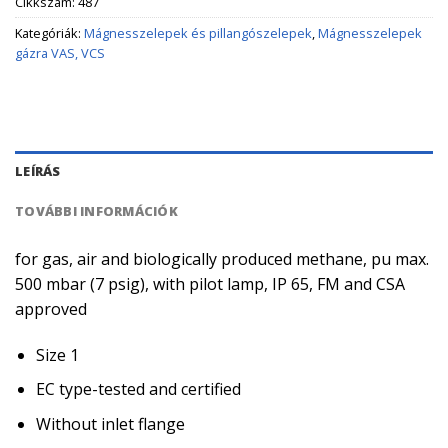
Cikkszám:
487
Kategóriák:
Mágnesszelepek és pillangószelepek
,
Mágnesszelepek
gázra VAS, VCS
LEÍRÁS
TOVÁBBI INFORMÁCIÓK
for gas, air and biologically produced methane, pu max.
500 mbar (7 psig), with pilot lamp, IP 65, FM and CSA
approved
Size 1
EC type-tested and certified
Without inlet flange