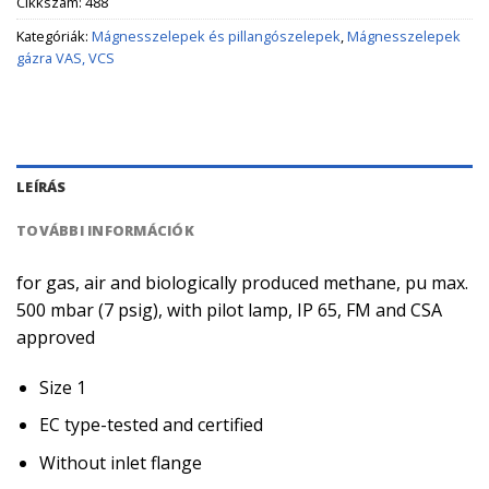
Cikkszám:
488
Kategóriák:
Mágnesszelepek és pillangószelepek
,
Mágnesszelepek
gázra VAS, VCS
LEÍRÁS
TOVÁBBI INFORMÁCIÓK
for gas, air and biologically produced methane, pu max.
500 mbar (7 psig), with pilot lamp, IP 65, FM and CSA
approved
Size 1
EC type-tested and certified
Without inlet flange