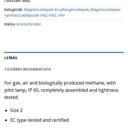
Cikkszám:
8682
Kategóriák:
Mágnesszelepek és pillangószelepek
,
Mágnesszelepes
nyomásszabályozók VAD, VAG, VAV
Márka:
Kromschröder
LEÍRÁS
TOVÁBBI INFORMÁCIÓK
For gas, air and biologically produced methane, with
pilot lamp, IP 65, completely assembled and tightness
tested
Size 2
EC type-tested and certified