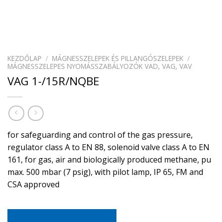
KEZDŐLAP
/
MÁGNESSZELEPEK ÉS PILLANGÓSZELEPEK
/
MÁGNESSZELEPES NYOMÁSSZABÁLYOZÓK VAD, VAG, VAV
VAG 1-/15R/NQBE
for safeguarding and control of the gas pressure,
regulator class A to EN 88, solenoid valve class A to EN
161, for gas, air and biologically produced methane, pu
max. 500 mbar (7 psig), with pilot lamp, IP 65, FM and
CSA approved