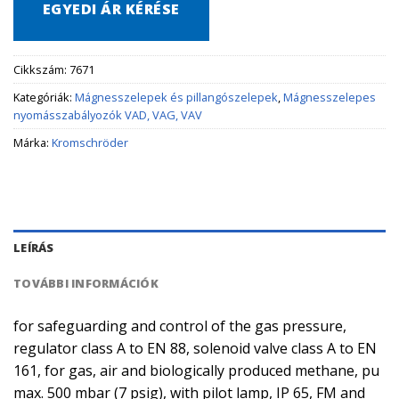
EGYEDI ÁR KÉRÉSE
Cikkszám:
7671
Kategóriák:
Mágnesszelepek és pillangószelepek
,
Mágnesszelepes
nyomásszabályozók VAD, VAG, VAV
Márka:
Kromschröder
LEÍRÁS
TOVÁBBI INFORMÁCIÓK
for safeguarding and control of the gas pressure,
regulator class A to EN 88, solenoid valve class A to EN
161, for gas, air and biologically produced methane, pu
max. 500 mbar (7 psig), with pilot lamp, IP 65, FM and