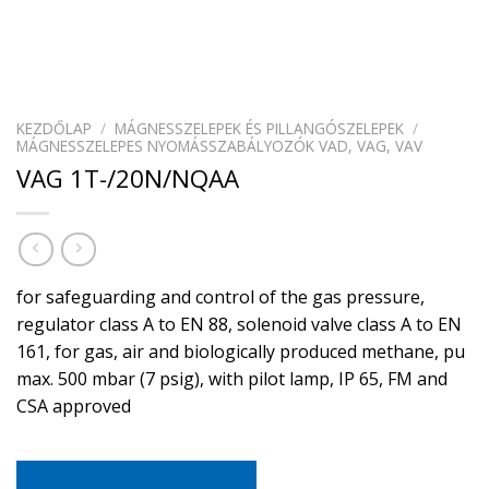
KEZDŐLAP
/
MÁGNESSZELEPEK ÉS PILLANGÓSZELEPEK
/
MÁGNESSZELEPES NYOMÁSSZABÁLYOZÓK VAD, VAG, VAV
VAG 1T-/20N/NQAA
for safeguarding and control of the gas pressure,
regulator class A to EN 88, solenoid valve class A to EN
161, for gas, air and biologically produced methane, pu
max. 500 mbar (7 psig), with pilot lamp, IP 65, FM and
CSA approved