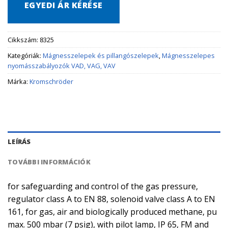
EGYEDI ÁR KÉRÉSE
Cikkszám:
8325
Kategóriák:
Mágnesszelepek és pillangószelepek
,
Mágnesszelepes
nyomásszabályozók VAD, VAG, VAV
Márka:
Kromschröder
LEÍRÁS
TOVÁBBI INFORMÁCIÓK
for safeguarding and control of the gas pressure,
regulator class A to EN 88, solenoid valve class A to EN
161, for gas, air and biologically produced methane, pu
max. 500 mbar (7 psig), with pilot lamp, IP 65, FM and