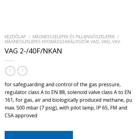
KEZDŐLAP
/
MÁGNESSZELEPEK ÉS PILLANGÓSZELEPEK
/
MÁGNESSZELEPES NYOMÁSSZABÁLYOZÓK VAD, VAG, VAV
VAG 2-/40F/NKAN
for safeguarding and control of the gas pressure,
regulator class A to EN 88, solenoid valve class A to EN
161, for gas, air and biologically produced methane, pu
max. 500 mbar (7 psig), with pilot lamp, IP 65, FM and
CSA approved