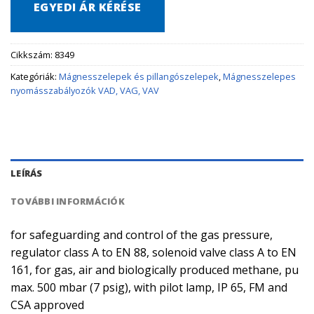
EGYEDI ÁR KÉRÉSE
Cikkszám:
8349
Kategóriák:
Mágnesszelepek és pillangószelepek
,
Mágnesszelepes
nyomásszabályozók VAD, VAG, VAV
LEÍRÁS
TOVÁBBI INFORMÁCIÓK
for safeguarding and control of the gas pressure,
regulator class A to EN 88, solenoid valve class A to EN
161, for gas, air and biologically produced methane, pu
max. 500 mbar (7 psig), with pilot lamp, IP 65, FM and
CSA approved