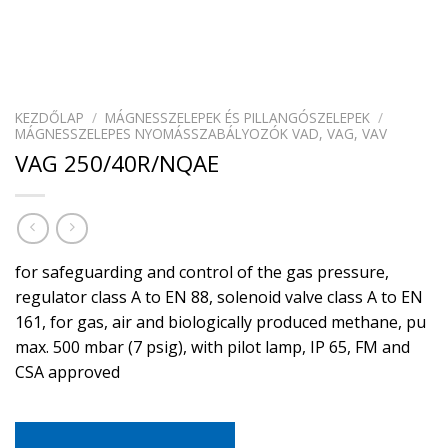
KEZDŐLAP
/
MÁGNESSZELEPEK ÉS PILLANGÓSZELEPEK
/
MÁGNESSZELEPES NYOMÁSSZABÁLYOZÓK VAD, VAG, VAV
VAG 250/40R/NQAE
for safeguarding and control of the gas pressure,
regulator class A to EN 88, solenoid valve class A to EN
161, for gas, air and biologically produced methane, pu
max. 500 mbar (7 psig), with pilot lamp, IP 65, FM and
CSA approved