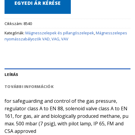
EGYEDI ÁR KÉRÉSE
Cikkszám:
8540
Kategóriák:
Mágnesszelepek és pillangószelepek
,
Mágnesszelepes
nyomásszabályozók VAD, VAG, VAV
LEÍRÁS
TOVÁBBI INFORMÁCIÓK
for safeguarding and control of the gas pressure,
regulator class A to EN 88, solenoid valve class A to EN
161, for gas, air and biologically produced methane, pu
max. 500 mbar (7 psig), with pilot lamp, IP 65, FM and
CSA approved