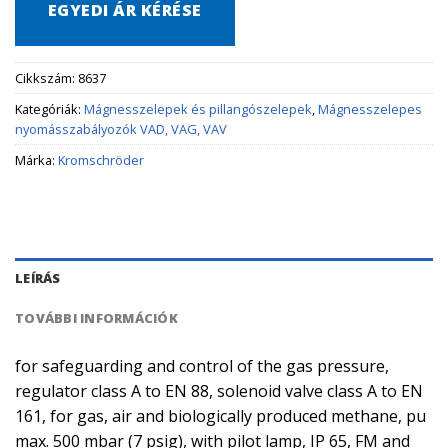
EGYEDI ÁR KÉRÉSE
Cikkszám:
8637
Kategóriák:
Mágnesszelepek és pillangószelepek
,
Mágnesszelepes
nyomásszabályozók VAD, VAG, VAV
Márka:
Kromschröder
LEÍRÁS
TOVÁBBI INFORMÁCIÓK
for safeguarding and control of the gas pressure,
regulator class A to EN 88, solenoid valve class A to EN
161, for gas, air and biologically produced methane, pu
max. 500 mbar (7 psig), with pilot lamp, IP 65, FM and