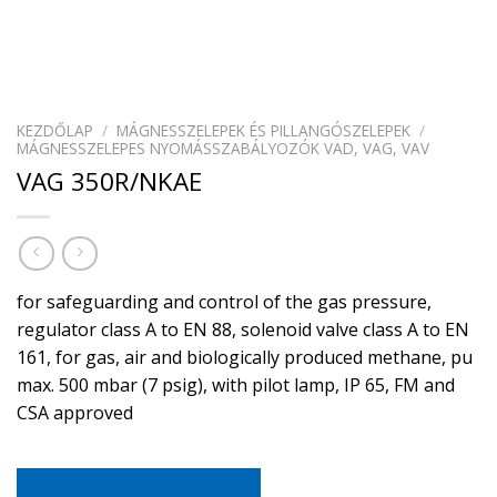
KEZDŐLAP
/
MÁGNESSZELEPEK ÉS PILLANGÓSZELEPEK
/
MÁGNESSZELEPES NYOMÁSSZABÁLYOZÓK VAD, VAG, VAV
VAG 350R/NKAE
for safeguarding and control of the gas pressure,
regulator class A to EN 88, solenoid valve class A to EN
161, for gas, air and biologically produced methane, pu
max. 500 mbar (7 psig), with pilot lamp, IP 65, FM and
CSA approved