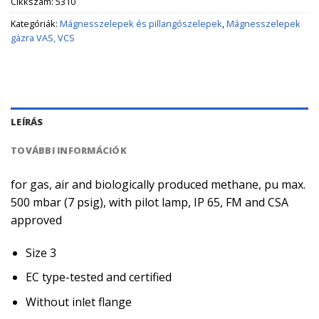
Cikkszám:
5310
Kategóriák:
Mágnesszelepek és pillangószelepek
,
Mágnesszelepek
gázra VAS, VCS
LEÍRÁS
TOVÁBBI INFORMÁCIÓK
for gas, air and biologically produced methane, pu max.
500 mbar (7 psig), with pilot lamp, IP 65, FM and CSA
approved
Size 3
EC type-tested and certified
Without inlet flange