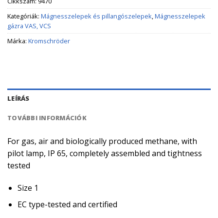
Cikkszám:
9470
Kategóriák:
Mágnesszelepek és pillangószelepek
,
Mágnesszelepek
gázra VAS, VCS
Márka:
Kromschröder
LEÍRÁS
TOVÁBBI INFORMÁCIÓK
For gas, air and biologically produced methane, with
pilot lamp, IP 65, completely assembled and tightness
tested
Size 1
EC type-tested and certified