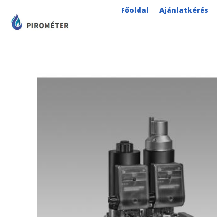
Skip
Főoldal
Ajánlatkérés
to
content