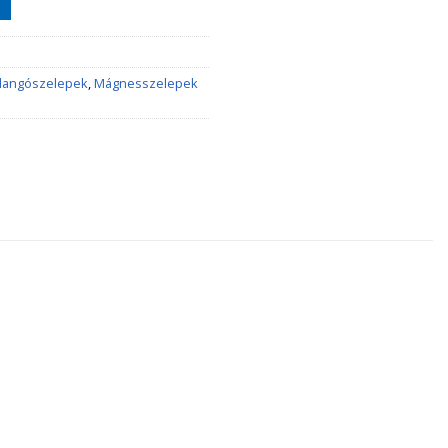
llangószelepek
,
Mágnesszelepek