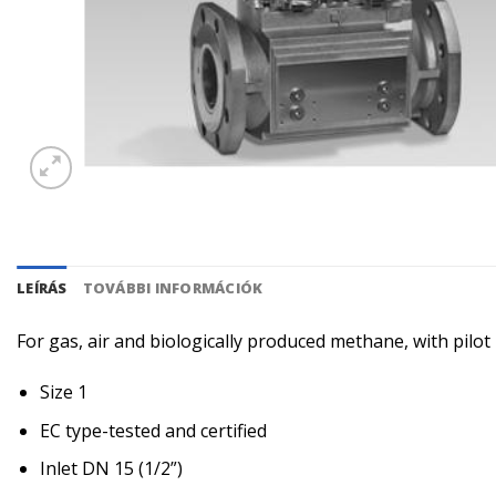
LEÍRÁS
TOVÁBBI INFORMÁCIÓK
For gas, air and biologically produced methane, with pilo
Size 1
EC type-tested and certified
Inlet DN 15 (1/2”)