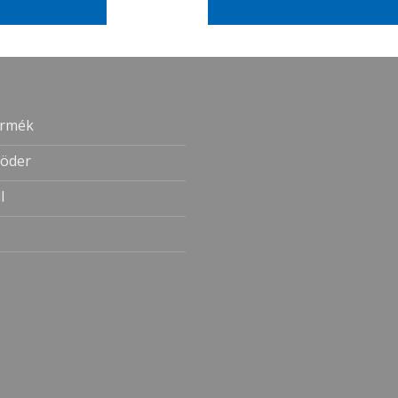
ermék
öder
l