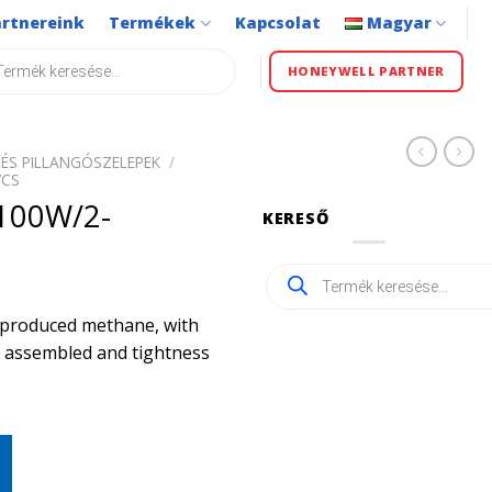
artnereink
Termékek
Kapcsolat
Magyar
s
HONEYWELL PARTNER
ÉS PILLANGÓSZELEPEK
/
VCS
100W/2-
KERESŐ
Products
search
ly produced methane, with
ly assembled and tightness