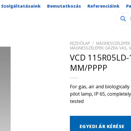
Szolgáltatásaink
Bemutatkozás
Referenciáink
P
Product
search
KEZDŐLAP
/
MÁGNESSZELEPEK 
MÁGNESSZELEPEK GÁZRA VAS, 
VCD 115R05LD-
MM/PPPP
For gas, air and biological
pilot lamp, IP 65, complete
tested
EGYEDI ÁR KÉRÉSE