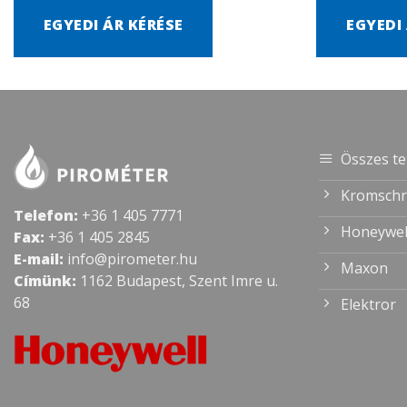
EGYEDI ÁR KÉRÉSE
EGYEDI
Összes t
Kromschr
Telefon:
+36 1 405 7771
Honeywel
Fax:
+36 1 405 2845
E-mail:
info@pirometer.hu
Maxon
Címünk:
1162 Budapest, Szent Imre u.
68
Elektror