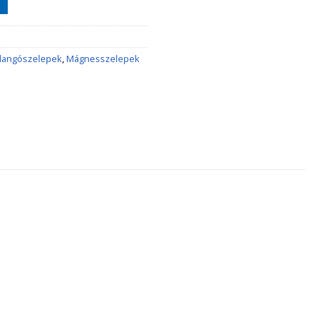
llangószelepek
,
Mágnesszelepek