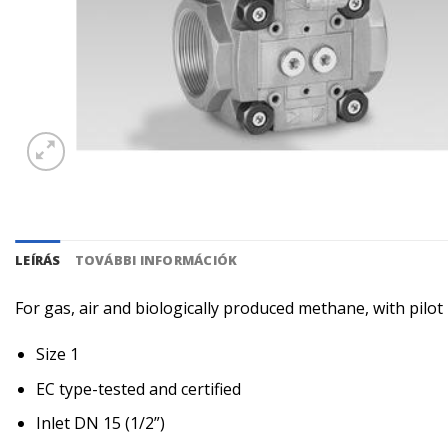
LEÍRÁS
TOVÁBBI INFORMÁCIÓK
For gas, air and biologically produced methane, with pilo
Size 1
EC type-tested and certified
Inlet DN 15 (1/2”)