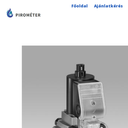
Skip
Főoldal
Ajánlatkérés
to
content