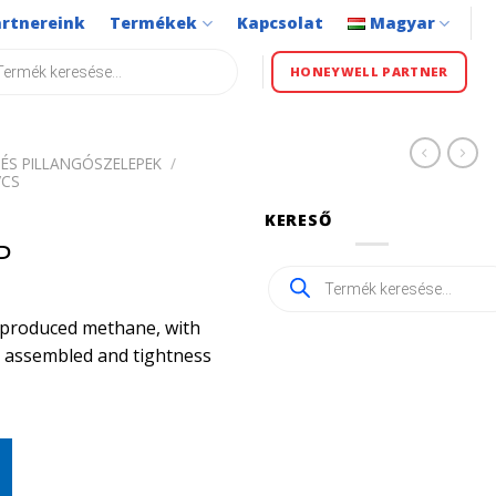
artnereink
Termékek
Kapcsolat
Magyar
s
HONEYWELL PARTNER
ÉS PILLANGÓSZELEPEK
/
VCS
KERESŐ
P
Products
search
ly produced methane, with
ly assembled and tightness