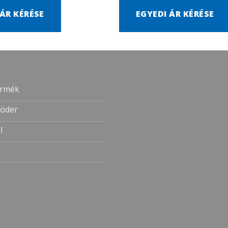
 ÁR KÉRÉSE
EGYEDI ÁR KÉRÉSE
ermék
öder
l