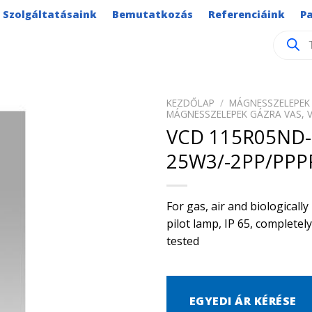
Szolgáltatásaink
Bemutatkozás
Referenciáink
P
Product
search
KEZDŐLAP
/
MÁGNESSZELEPEK 
MÁGNESSZELEPEK GÁZRA VAS, 
VCD 115R05ND-
25W3/-2PP/PPP
For gas, air and biological
pilot lamp, IP 65, complete
tested
EGYEDI ÁR KÉRÉSE