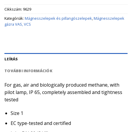
Cikkszám:
9629
Kategóriák:
Mágnesszelepek és pillangószelepek
,
Mágnesszelepek
gázra VAS, VCS
LEÍRÁS
TOVÁBBI INFORMÁCIÓK
For gas, air and biologically produced methane, with
pilot lamp, IP 65, completely assembled and tightness
tested
Size 1
EC type-tested and certified