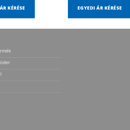
 ÁR KÉRÉSE
EGYEDI ÁR KÉRÉSE
ermék
öder
l