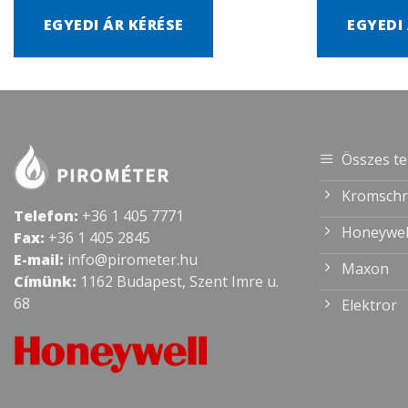
EGYEDI ÁR KÉRÉSE
EGYEDI
Összes t
Kromschr
Telefon:
+36 1 405 7771
Honeywel
Fax:
+36 1 405 2845
E-mail:
info@pirometer.hu
Maxon
Címünk:
1162 Budapest, Szent Imre u.
68
Elektror