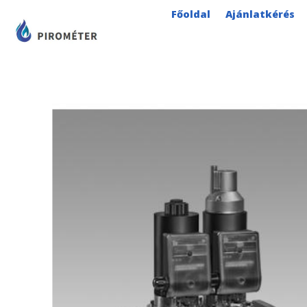
Skip
Főoldal
Ajánlatkérés
to
content