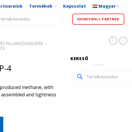
artnereink
Termékek
Kapcsolat
Magyar
s
HONEYWELL PARTNER
ÉS PILLANGÓSZELEPEK
/
VCS
KERESŐ
P-4
Products
search
ly produced methane, with
ly assembled and tightness