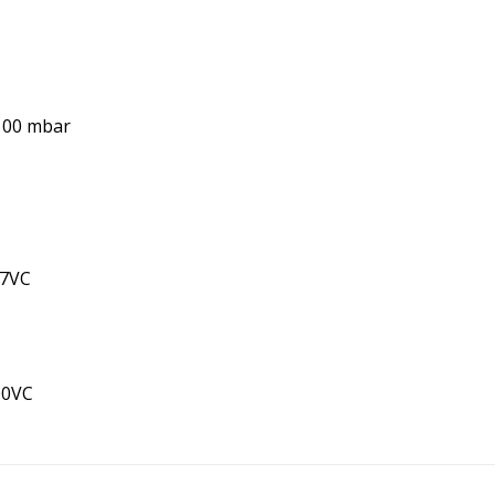
-100 mbar
17VC
300VC