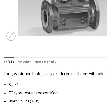
LEÍRÁS
TOVÁBBI INFORMÁCIÓK
For gas, air and biologically produced methane, with pilo
Size 1
EC type-tested and certified
Inlet DN 20 (3/4”)