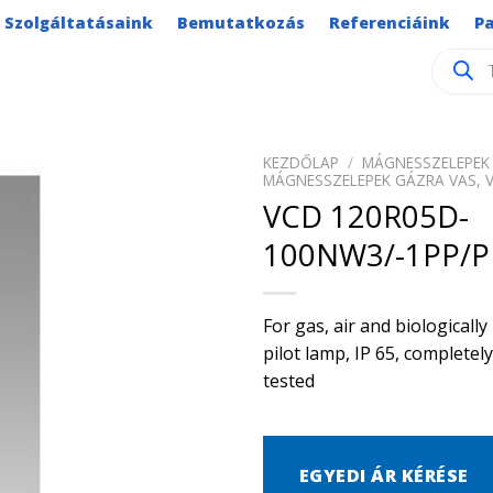
Szolgáltatásaink
Bemutatkozás
Referenciáink
P
Product
search
KEZDŐLAP
/
MÁGNESSZELEPEK 
MÁGNESSZELEPEK GÁZRA VAS, 
VCD 120R05D-
100NW3/-1PP/P
For gas, air and biological
pilot lamp, IP 65, complete
tested
EGYEDI ÁR KÉRÉSE