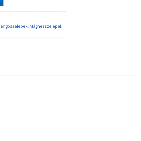
llangószelepek
,
Mágnesszelepek