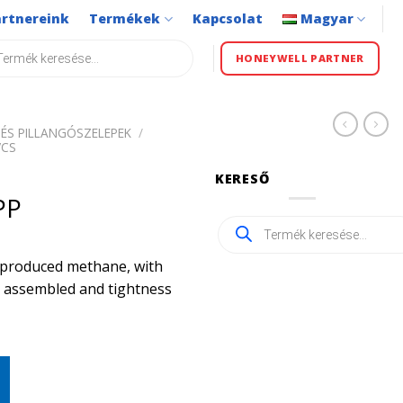
artnereink
Termékek
Kapcsolat
Magyar
s
HONEYWELL PARTNER
ÉS PILLANGÓSZELEPEK
/
VCS
KERESŐ
PP
Products
search
ly produced methane, with
ly assembled and tightness