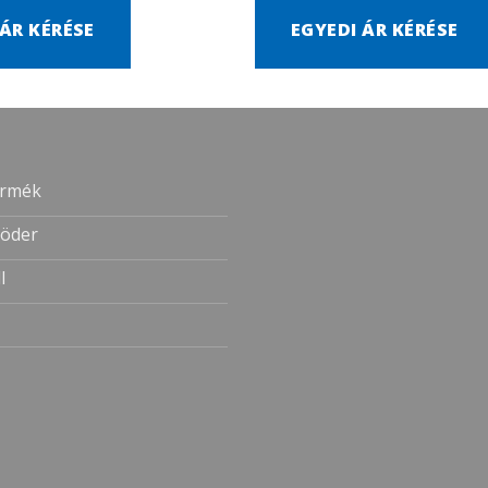
 ÁR KÉRÉSE
EGYEDI ÁR KÉRÉSE
ermék
öder
l