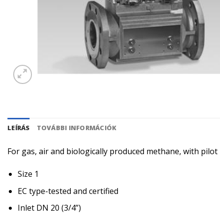
LEÍRÁS
TOVÁBBI INFORMÁCIÓK
For gas, air and biologically produced methane, with pilo
Size 1
EC type-tested and certified
Inlet DN 20 (3/4”)