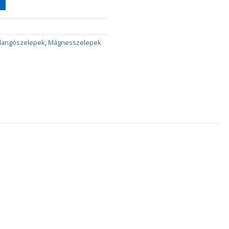
llangószelepek
,
Mágnesszelepek