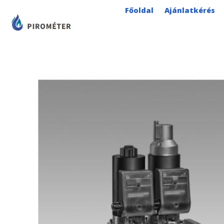
Skip
Főoldal
Ajánlatkérés
to
content