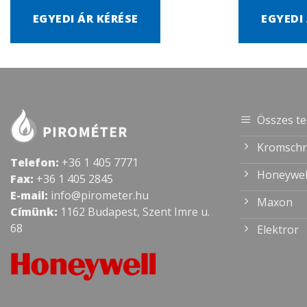
EGYEDI ÁR KÉRÉSE
EGYEDI
Összes t
Kromschr
Telefon:
+36 1 405 7771
Honeywel
Fax:
+36 1 405 2845
E-mail:
info@pirometer.hu
Maxon
Címünk:
1162 Budapest, Szent Imre u.
68
Elektror