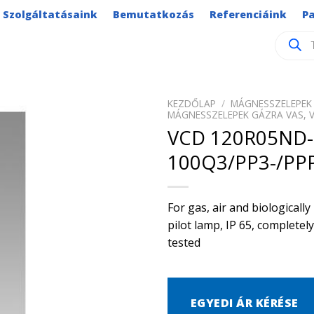
Szolgáltatásaink
Bemutatkozás
Referenciáink
P
Product
search
KEZDŐLAP
/
MÁGNESSZELEPEK 
MÁGNESSZELEPEK GÁZRA VAS, 
VCD 120R05ND-
100Q3/PP3-/PP
For gas, air and biological
pilot lamp, IP 65, complete
tested
EGYEDI ÁR KÉRÉSE