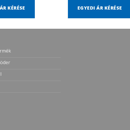
 ÁR KÉRÉSE
EGYEDI ÁR KÉRÉSE
ermék
öder
l