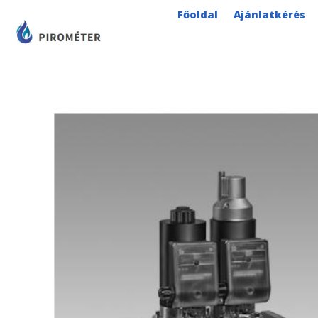
Skip
Főoldal
Ajánlatkérés
to
content