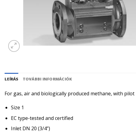
LEÍRÁS
TOVÁBBI INFORMÁCIÓK
For gas, air and biologically produced methane, with pilo
Size 1
EC type-tested and certified
Inlet DN 20 (3/4”)