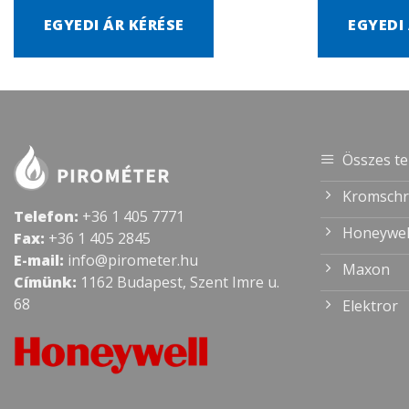
EGYEDI ÁR KÉRÉSE
EGYEDI
Összes t
Kromschr
Telefon:
+36 1 405 7771
Honeywel
Fax:
+36 1 405 2845
E-mail:
info@pirometer.hu
Maxon
Címünk:
1162 Budapest, Szent Imre u.
68
Elektror