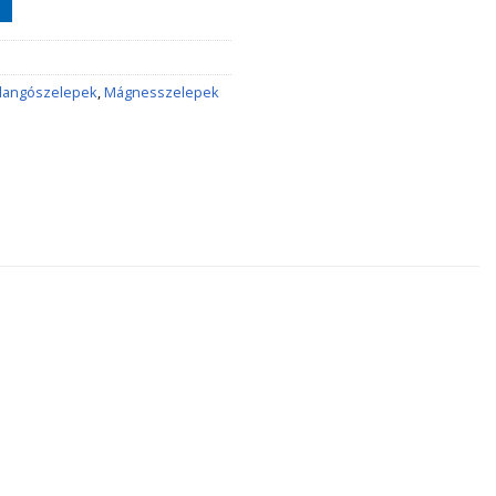
llangószelepek
,
Mágnesszelepek