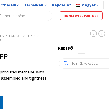
artnereink
Termékek
Kapcsolat
Magyar
s
HONEYWELL PARTNER
ÉS PILLANGÓSZELEPEK
/
VCS
KERESŐ
PP
Products
search
ly produced methane, with
ly assembled and tightness