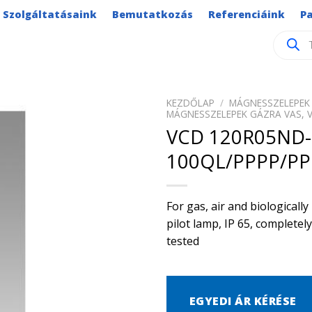
Szolgáltatásaink
Bemutatkozás
Referenciáink
P
Product
search
KEZDŐLAP
/
MÁGNESSZELEPEK 
MÁGNESSZELEPEK GÁZRA VAS, 
VCD 120R05ND-
100QL/PPPP/PP
For gas, air and biological
pilot lamp, IP 65, complete
tested
EGYEDI ÁR KÉRÉSE