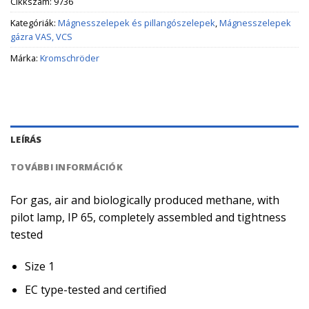
Cikkszám:
9736
Kategóriák:
Mágnesszelepek és pillangószelepek
,
Mágnesszelepek
gázra VAS, VCS
Márka:
Kromschröder
LEÍRÁS
TOVÁBBI INFORMÁCIÓK
For gas, air and biologically produced methane, with
pilot lamp, IP 65, completely assembled and tightness
tested
Size 1
EC type-tested and certified