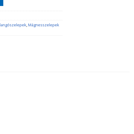
llangószelepek
,
Mágnesszelepek