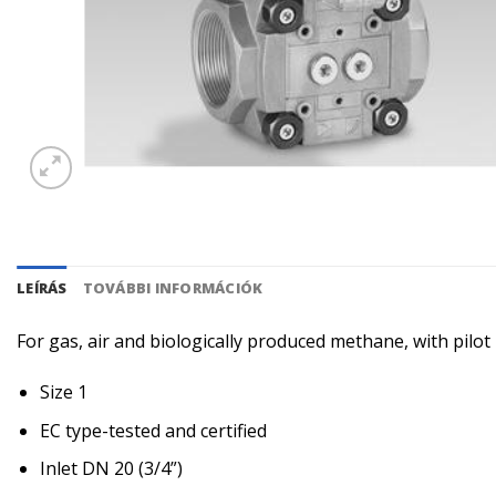
LEÍRÁS
TOVÁBBI INFORMÁCIÓK
For gas, air and biologically produced methane, with pilo
Size 1
EC type-tested and certified
Inlet DN 20 (3/4”)