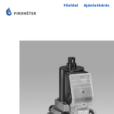
Skip
Főoldal
Ajánlatkérés
to
content