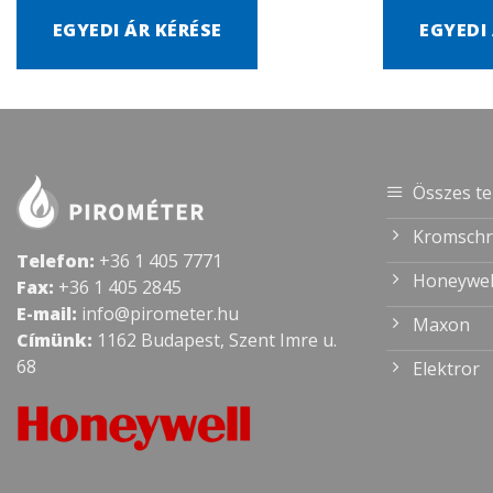
EGYEDI ÁR KÉRÉSE
EGYEDI
Összes t
Kromschr
Telefon:
+36 1 405 7771
Honeywel
Fax:
+36 1 405 2845
E-mail:
info@pirometer.hu
Maxon
Címünk:
1162 Budapest, Szent Imre u.
68
Elektror