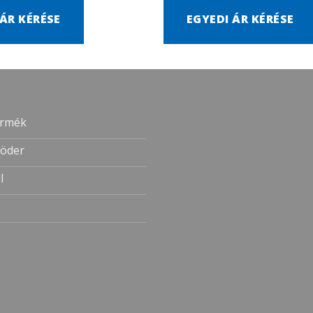
 ÁR KÉRÉSE
EGYEDI ÁR KÉRÉSE
ermék
öder
l