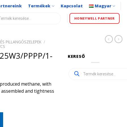
artnereink
Termékek
Kapcsolat
Magyar
s
HONEYWELL PARTNER
ÉS PILLANGÓSZELEPEK
/
VCS
25W3/PPPP/1-
KERESŐ
Products
search
ly produced methane, with
ly assembled and tightness