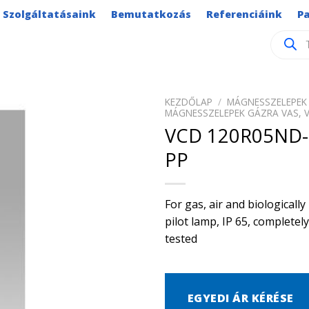
Szolgáltatásaink
Bemutatkozás
Referenciáink
P
Product
search
KEZDŐLAP
/
MÁGNESSZELEPEK 
MÁGNESSZELEPEK GÁZRA VAS, 
VCD 120R05ND-
PP
For gas, air and biological
pilot lamp, IP 65, complete
tested
EGYEDI ÁR KÉRÉSE