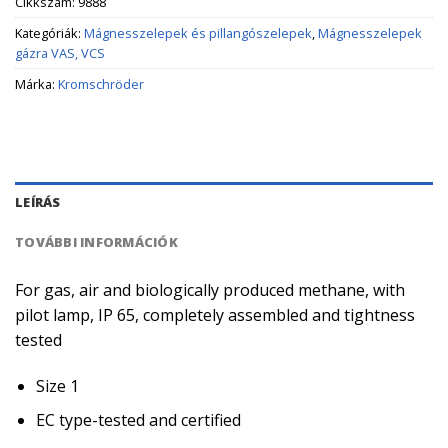
Cikkszám:
9888
Kategóriák:
Mágnesszelepek és pillangószelepek
,
Mágnesszelepek
gázra VAS, VCS
Márka:
Kromschröder
LEÍRÁS
TOVÁBBI INFORMÁCIÓK
For gas, air and biologically produced methane, with
pilot lamp, IP 65, completely assembled and tightness
tested
Size 1
EC type-tested and certified