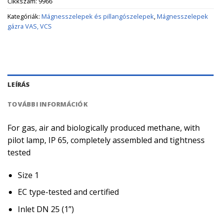
Cikkszám:
9966
Kategóriák:
Mágnesszelepek és pillangószelepek
,
Mágnesszelepek
gázra VAS, VCS
LEÍRÁS
TOVÁBBI INFORMÁCIÓK
For gas, air and biologically produced methane, with
pilot lamp, IP 65, completely assembled and tightness
tested
Size 1
EC type-tested and certified
Inlet DN 25 (1”)