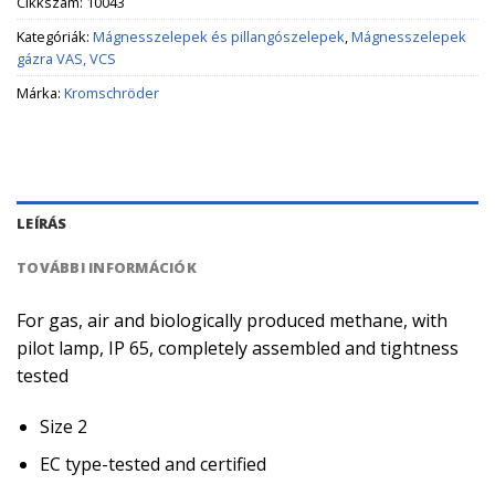
Cikkszám:
10043
Kategóriák:
Mágnesszelepek és pillangószelepek
,
Mágnesszelepek
gázra VAS, VCS
Márka:
Kromschröder
LEÍRÁS
TOVÁBBI INFORMÁCIÓK
For gas, air and biologically produced methane, with
pilot lamp, IP 65, completely assembled and tightness
tested
Size 2
EC type-tested and certified