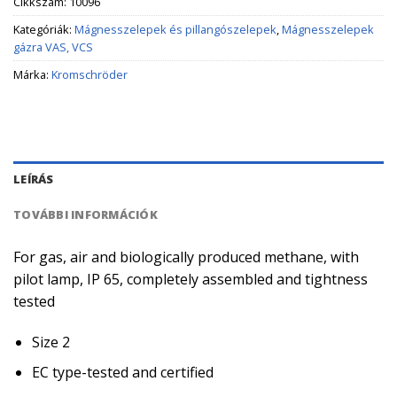
Cikkszám:
10096
Kategóriák:
Mágnesszelepek és pillangószelepek
,
Mágnesszelepek
gázra VAS, VCS
Márka:
Kromschröder
LEÍRÁS
TOVÁBBI INFORMÁCIÓK
For gas, air and biologically produced methane, with
pilot lamp, IP 65, completely assembled and tightness
tested
Size 2
EC type-tested and certified