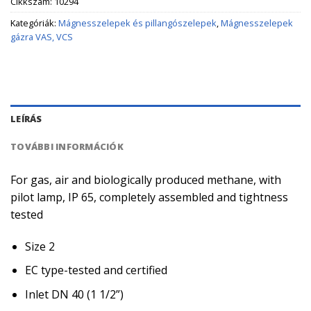
Cikkszám:
10294
Kategóriák:
Mágnesszelepek és pillangószelepek
,
Mágnesszelepek
gázra VAS, VCS
LEÍRÁS
TOVÁBBI INFORMÁCIÓK
For gas, air and biologically produced methane, with
pilot lamp, IP 65, completely assembled and tightness
tested
Size 2
EC type-tested and certified
Inlet DN 40 (1 1/2”)