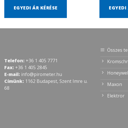
EGYEDI ÁR KÉRÉSE
EGYEDI
Összes t
Telefon:
+36 1 405 7771
Kromschr
Fax:
+36 1 405 2845
Honeywel
E-mail:
info@pirometer.hu
Címünk:
1162 Budapest, Szent Imre u.
Maxon
68
Elektror