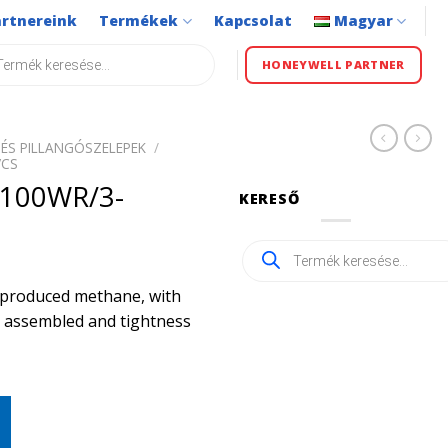
artnereink
Termékek
Kapcsolat
Magyar
s
HONEYWELL PARTNER
ÉS PILLANGÓSZELEPEK
/
VCS
100WR/3-
KERESŐ
Products
search
ly produced methane, with
ly assembled and tightness