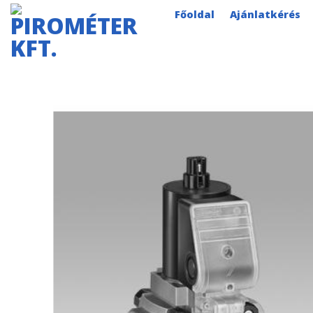
Skip
Főoldal
Ajánlatkérés
to
content