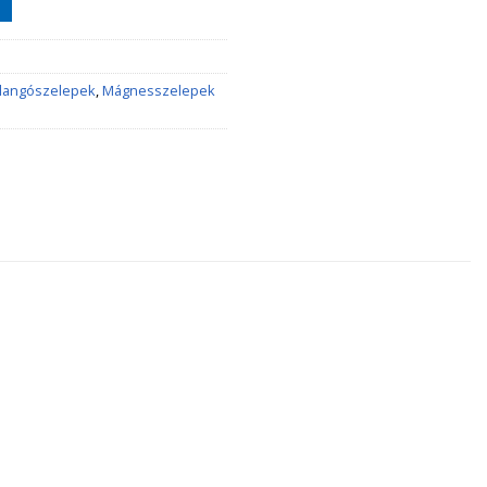
llangószelepek
,
Mágnesszelepek