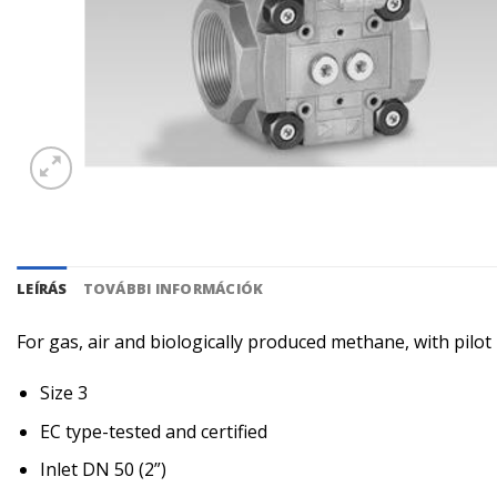
LEÍRÁS
TOVÁBBI INFORMÁCIÓK
For gas, air and biologically produced methane, with pilo
Size 3
EC type-tested and certified
Inlet DN 50 (2”)