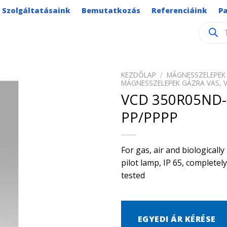
Szolgáltatásaink
Bemutatkozás
Referenciáink
P
Product
search
KEZDŐLAP
/
MÁGNESSZELEPEK 
MÁGNESSZELEPEK GÁZRA VAS, 
VCD 350R05ND-
PP/PPPP
For gas, air and biological
pilot lamp, IP 65, complete
tested
EGYEDI ÁR KÉRÉSE