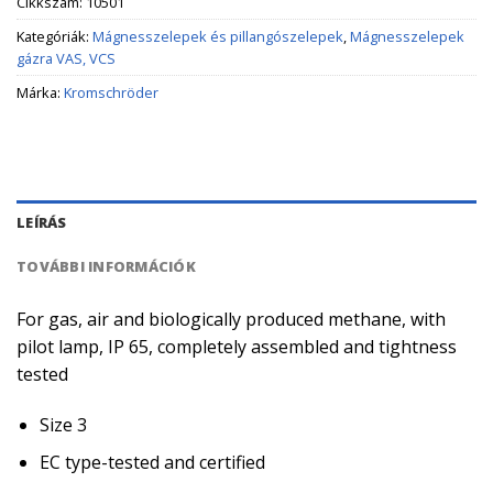
Cikkszám:
10501
Kategóriák:
Mágnesszelepek és pillangószelepek
,
Mágnesszelepek
gázra VAS, VCS
Márka:
Kromschröder
LEÍRÁS
TOVÁBBI INFORMÁCIÓK
For gas, air and biologically produced methane, with
pilot lamp, IP 65, completely assembled and tightness
tested
Size 3
EC type-tested and certified