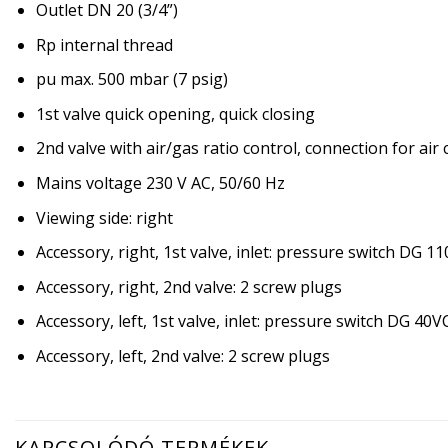
Outlet DN 20 (3/4”)
Rp internal thread
pu max. 500 mbar (7 psig)
1st valve quick opening, quick closing
2nd valve with air/gas ratio control, connection for air
Mains voltage 230 V AC, 50/60 Hz
Viewing side: right
Accessory, right, 1st valve, inlet: pressure switch DG 1
Accessory, right, 2nd valve: 2 screw plugs
Accessory, left, 1st valve, inlet: pressure switch DG 40V
Accessory, left, 2nd valve: 2 screw plugs
KAPCSOLÓDÓ TERMÉKEK