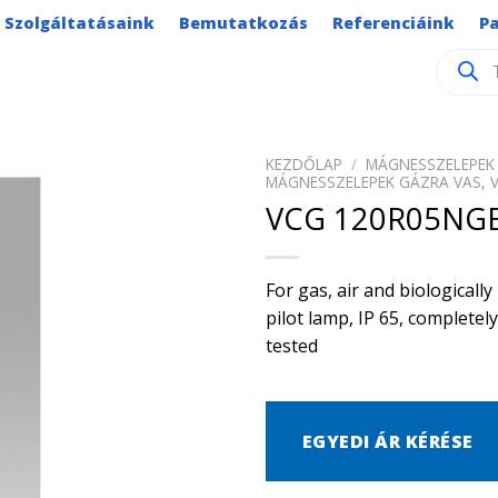
Szolgáltatásaink
Bemutatkozás
Referenciáink
P
Product
search
KEZDŐLAP
/
MÁGNESSZELEPEK 
MÁGNESSZELEPEK GÁZRA VAS, 
VCG 120R05NGE
For gas, air and biological
pilot lamp, IP 65, complete
tested
EGYEDI ÁR KÉRÉSE