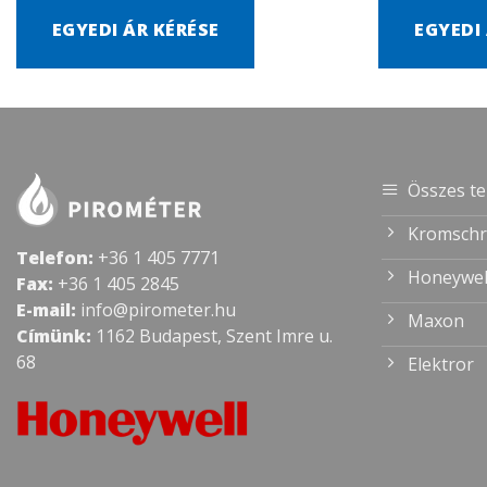
EGYEDI ÁR KÉRÉSE
EGYEDI
Összes t
Kromschr
Telefon:
+36 1 405 7771
Honeywel
Fax:
+36 1 405 2845
E-mail:
info@pirometer.hu
Maxon
Címünk:
1162 Budapest, Szent Imre u.
68
Elektror