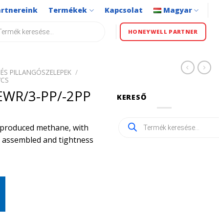
artnereink
Termékek
Kapcsolat
Magyar
s
HONEYWELL PARTNER
ÉS PILLANGÓSZELEPEK
/
VCS
WR/3-PP/-2PP
KERESŐ
Products
ly produced methane, with
search
ly assembled and tightness