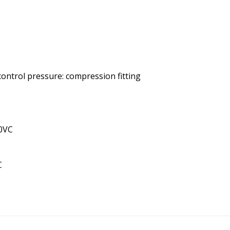
 control pressure: compression fitting
10VC
C