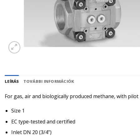
LEÍRÁS
TOVÁBBI INFORMÁCIÓK
For gas, air and biologically produced methane, with pilo
Size 1
EC type-tested and certified
Inlet DN 20 (3/4”)