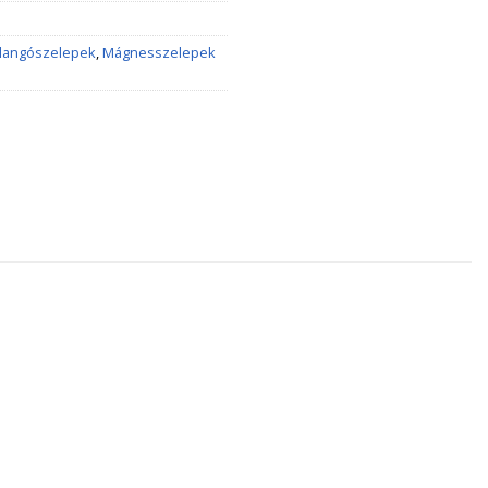
llangószelepek
,
Mágnesszelepek