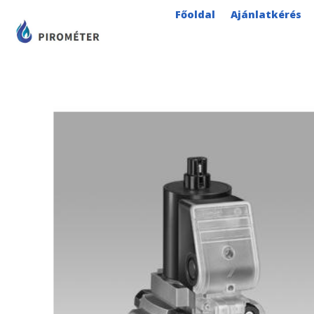
Skip
Főoldal
Ajánlatkérés
to
content