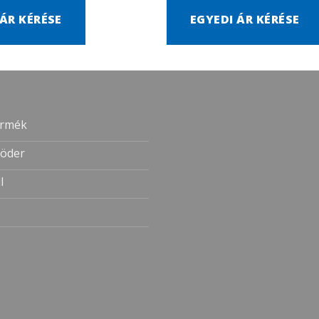
 ÁR KÉRÉSE
EGYEDI ÁR KÉRÉSE
ermék
öder
l