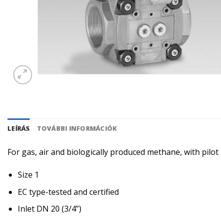
LEÍRÁS
TOVÁBBI INFORMÁCIÓK
For gas, air and biologically produced methane, with pilo
Size 1
EC type-tested and certified
Inlet DN 20 (3/4”)