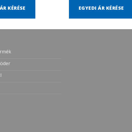
 ÁR KÉRÉSE
EGYEDI ÁR KÉRÉSE
ermék
öder
l