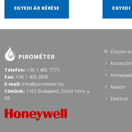
EGYEDI ÁR KÉRÉSE
EGYEDI
Összes t
Kromschr
Telefon:
+36 1 405 7771
Honeywel
Fax:
+36 1 405 2845
E-mail:
info@pirometer.hu
Maxon
Címünk:
1162 Budapest, Szent Imre u.
68
Elektror