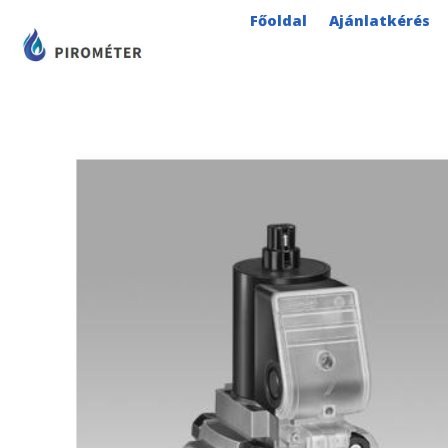
Skip
Főoldal
Ajánlatkérés
to
content