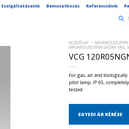
Szolgáltatásaink
Bemutatkozás
Referenciáink
P
Product
search
KEZDŐLAP
/
MÁGNESSZELEPEK 
MÁGNESSZELEPEK GÁZRA VAS, 
VCG 120R05NGN
For gas, air and biological
pilot lamp, IP 65, complete
tested
EGYEDI ÁR KÉRÉSE