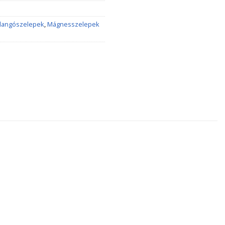
llangószelepek
,
Mágnesszelepek