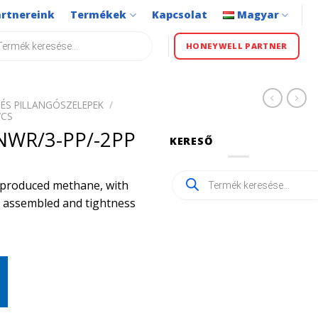
artnereink
Termékek
Kapcsolat
Magyar
s
HONEYWELL PARTNER
ÉS PILLANGÓSZELEPEK
/
VCS
WR/3-PP/-2PP
KERESŐ
Products
ly produced methane, with
search
ly assembled and tightness