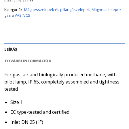
Cikkszám:
11199
Kategóriák:
Mágnesszelepek és pillangószelepek
,
Mágnesszelepek
gázra VAS, VCS
LEÍRÁS
TOVÁBBI INFORMÁCIÓK
For gas, air and biologically produced methane, with
pilot lamp, IP 65, completely assembled and tightness
tested
Size 1
EC type-tested and certified
Inlet DN 25 (1”)