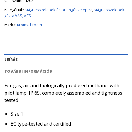
Cikkszám:
11202
Kategóriák:
Mágnesszelepek és pillangószelepek
,
Mágnesszelepek
gázra VAS, VCS
Márka:
Kromschröder
LEÍRÁS
TOVÁBBI INFORMÁCIÓK
For gas, air and biologically produced methane, with
pilot lamp, IP 65, completely assembled and tightness
tested
Size 1
EC type-tested and certified