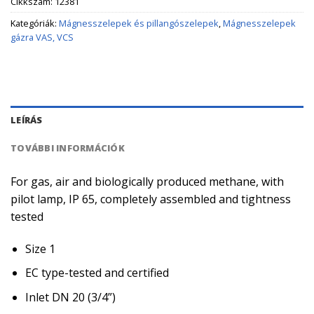
Cikkszám:
12381
Kategóriák:
Mágnesszelepek és pillangószelepek
,
Mágnesszelepek
gázra VAS, VCS
LEÍRÁS
TOVÁBBI INFORMÁCIÓK
For gas, air and biologically produced methane, with
pilot lamp, IP 65, completely assembled and tightness
tested
Size 1
EC type-tested and certified
Inlet DN 20 (3/4”)