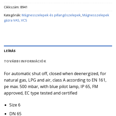
Cikkszám:
8941
Kategóriák:
Mágnesszelepek és pillangószelepek
,
Mágnesszelepek
gázra VAS, VCS
LEÍRÁS
TOVÁBBI INFORMÁCIÓK
For automatic shut off, closed when deenergized, for
natural gas, LPG and air, class A according to EN 161,
pe max. 500 mbar, with blue pilot lamp, IP 65, FM
approved, EC type tested and certified
Size 6
DN 65