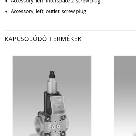
Accessory, left, interspace 2: screw plug
Accessory, left, outlet: screw plug
KAPCSOLÓDÓ TERMÉKEK