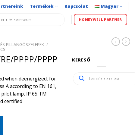
artnereink
Termékek
Kapcsolat
Magyar
s
HONEYWELL PARTNER
ÉS PILLANGÓSZELEPEK
/
VCS
RE/PPPP/PPPP
KERESŐ
Products
sed when deenergized, for
search
ass A according to EN 161,
pilot lamp, IP 65, FM
 certified