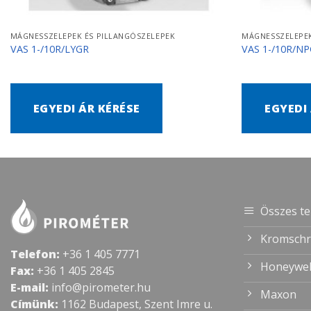
MÁGNESSZELEPEK ÉS PILLANGÓSZELEPEK
MÁGNESSZELEPEK
VAS 1-/10R/LYGR
VAS 1-/10R/N
EGYEDI ÁR KÉRÉSE
EGYEDI
Összes t
Kromschr
Telefon:
+36 1 405 7771
Honeywel
Fax:
+36 1 405 2845
E-mail:
info@pirometer.hu
Maxon
Címünk:
1162 Budapest, Szent Imre u.