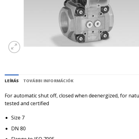
LEÍRÁS
TOVÁBBI INFORMÁCIÓK
For automatic shut off, closed when deenergized, for natur
tested and certified
Size 7
DN 80