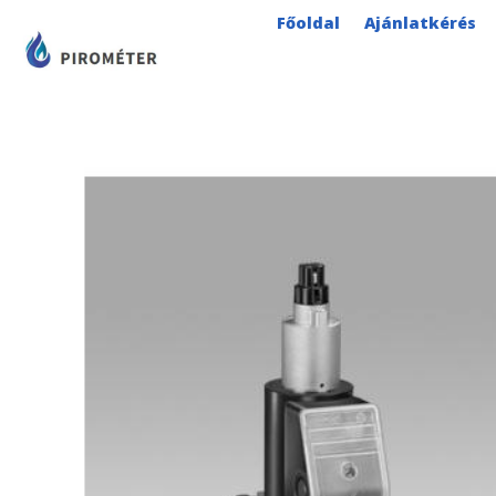
Skip
Főoldal
Ajánlatkérés
to
content