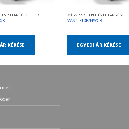
 ÉS PILLANGÓSZELEPEK
MÁGNESSZELEPEK ÉS PILLANGÓSZEL
PGR
VAS 1-/10R/NWGR
 ÁR KÉRÉSE
EGYEDI ÁR KÉRÉSE
ermék
öder
l