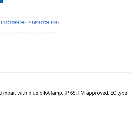
llangószelepek
,
Mágnesszelepek
0 mbar, with blue pilot lamp, IP 65, FM approved, EC type