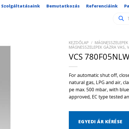
Szolgáltatásaink
Bemutatkozás
Referenciáink
P
Product
search
KEZDŐLAP
/
MÁGNESSZELEPEK 
MÁGNESSZELEPEK GÁZRA VAS, 
VCS 780F05NLW
For automatic shut off, clo
natural gas, LPG and air, cl
pe max. 500 mbar, with blue 
approved, EC type tested and
EGYEDI ÁR KÉRÉSE