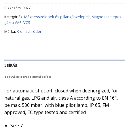
Cikkszám:
9077
Kategóriák:
Mágnesszelepek és pillangószelepek
,
Mágnesszelepek
gázra VAS, VCS
Márka:
Kromschröder
LEÍRÁS
TOVÁBBI INFORMÁCIÓK
For automatic shut off, closed when deenergized, for
natural gas, LPG and air, class A according to EN 161,
pe max. 500 mbar, with blue pilot lamp, IP 65, FM
approved, EC type tested and certified
Size 7