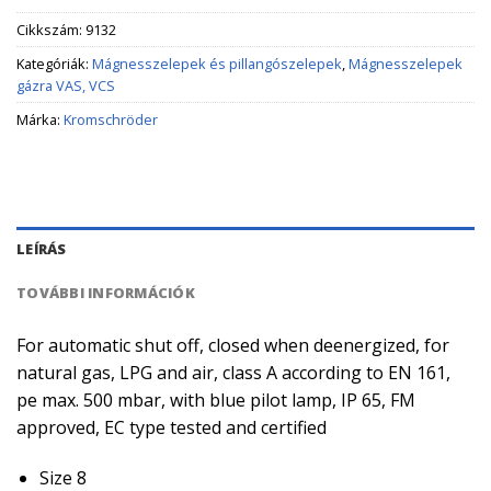
Cikkszám:
9132
Kategóriák:
Mágnesszelepek és pillangószelepek
,
Mágnesszelepek
gázra VAS, VCS
Márka:
Kromschröder
LEÍRÁS
TOVÁBBI INFORMÁCIÓK
For automatic shut off, closed when deenergized, for
natural gas, LPG and air, class A according to EN 161,
pe max. 500 mbar, with blue pilot lamp, IP 65, FM
approved, EC type tested and certified
Size 8