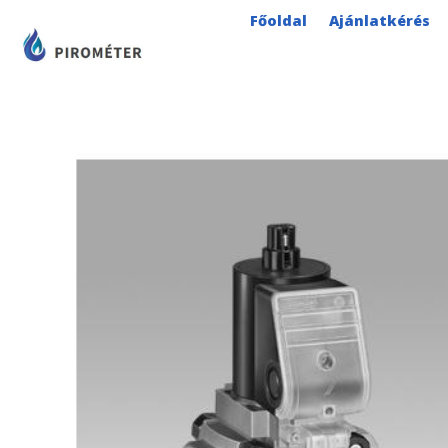
Skip
Főoldal
Ajánlatkérés
to
content