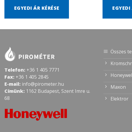
EGYEDI ÁR KÉRÉSE
EGYEDI
Összes t
Kromschr
Telefon:
+36 1 405 7771
Honeywel
Fax:
+36 1 405 2845
E-mail:
info@pirometer.hu
Maxon
Címünk:
1162 Budapest, Szent Imre u.
68
Elektror