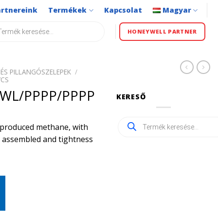
artnereink
Termékek
Kapcsolat
Magyar
s
HONEYWELL PARTNER
ÉS PILLANGÓSZELEPEK
/
VCS
KWL/PPPP/PPPP
KERESŐ
Products
ly produced methane, with
search
ly assembled and tightness