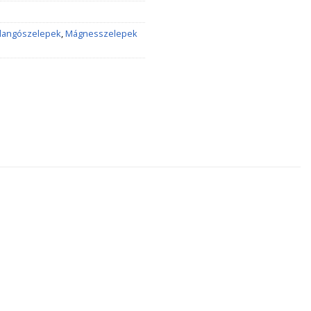
llangószelepek
,
Mágnesszelepek