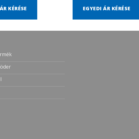
 ÁR KÉRÉSE
EGYEDI ÁR KÉRÉSE
ermék
öder
l