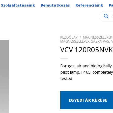
Szolgáltatásaink
Bemutatkozás
Referenciáink
P
Product
search
KEZDŐLAP
/
MÁGNESSZELEPEK 
MÁGNESSZELEPEK GÁZRA VAS, 
VCV 120R05NV
For gas, air and biological
pilot lamp, IP 65, complete
tested
EGYEDI ÁR KÉRÉSE