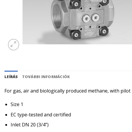
LEÍRÁS
TOVÁBBI INFORMÁCIÓK
For gas, air and biologically produced methane, with pilo
Size 1
EC type-tested and certified
Inlet DN 20 (3/4”)