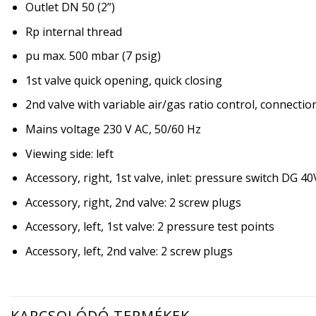
Outlet DN 50 (2”)
Rp internal thread
pu max. 500 mbar (7 psig)
1st valve quick opening, quick closing
2nd valve with variable air/gas ratio control, connectio
Mains voltage 230 V AC, 50/60 Hz
Viewing side: left
Accessory, right, 1st valve, inlet: pressure switch DG 4
Accessory, right, 2nd valve: 2 screw plugs
Accessory, left, 1st valve: 2 pressure test points
Accessory, left, 2nd valve: 2 screw plugs
KAPCSOLÓDÓ TERMÉKEK