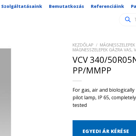
Szolgáltatásaink
Bemutatkozás
Referenciáink
P
Product
search
KEZDŐLAP
/
MÁGNESSZELEPEK 
MÁGNESSZELEPEK GÁZRA VAS, 
VCV 340/50R05
PP/MMPP
For gas, air and biological
pilot lamp, IP 65, complete
tested
EGYEDI ÁR KÉRÉSE