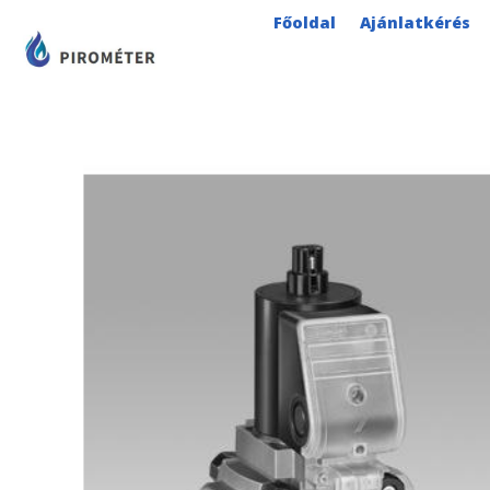
Skip
Főoldal
Ajánlatkérés
to
content