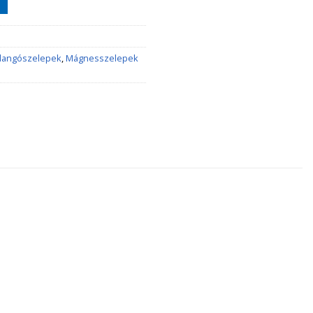
llangószelepek
,
Mágnesszelepek