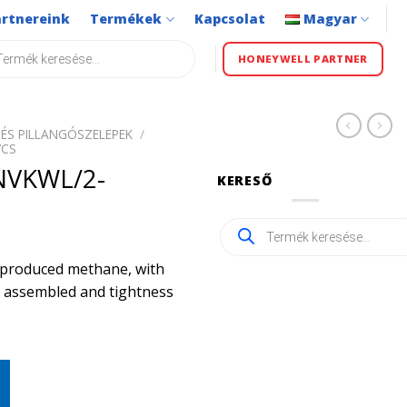
artnereink
Termékek
Kapcsolat
Magyar
s
HONEYWELL PARTNER
ÉS PILLANGÓSZELEPEK
/
VCS
NVKWL/2-
KERESŐ
Products
search
ly produced methane, with
ly assembled and tightness