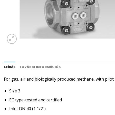
LEÍRÁS
TOVÁBBI INFORMÁCIÓK
For gas, air and biologically produced methane, with pilo
Size 3
EC type-tested and certified
Inlet DN 40 (1 1/2”)