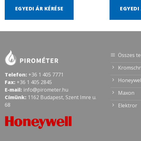
EGYEDI ÁR KÉRÉSE
EGYEDI
Összes t
Kromschr
Telefon:
+36 1 405 7771
Honeywel
Fax:
+36 1 405 2845
E-mail:
info@pirometer.hu
Maxon
Címünk:
1162 Budapest, Szent Imre u.
68
Elektror