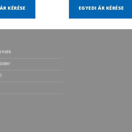
 ÁR KÉRÉSE
EGYEDI ÁR KÉRÉSE
ermék
öder
l