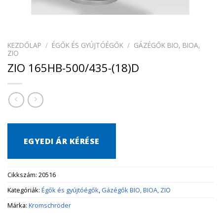
KEZDŐLAP
/
ÉGŐK ÉS GYÚJTÓÉGŐK
/
GÁZÉGŐK BIO, BIOA,
ZIO
ZIO 165HB-500/435-(18)D
EGYEDI ÁR KÉRÉSE
Cikkszám:
20516
Kategóriák:
Égők és gyújtóégők
,
Gázégők BIO, BIOA, ZIO
Márka:
Kromschröder