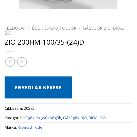
KEZDŐLAP
/
ÉGŐK ÉS GYÚJTÓÉGŐK
/
GÁZÉGŐK BIO, BIOA,
ZIO
ZIO 200HM-100/35-(24)D
EGYEDI ÁR KÉRÉSE
Cikkszám:
20572
Kategóriák:
Égők és gyújtóégők
,
Gázégők BIO, BIOA, ZIO
Márka:
Kromschröder