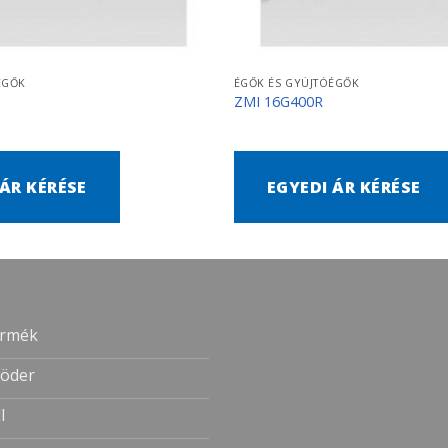
ÉGŐK
ÉGŐK ÉS GYÚJTÓÉGŐK
ZMI 16G400R
 ÁR KÉRÉSE
EGYEDI ÁR KÉRÉSE
ermék
öder
l