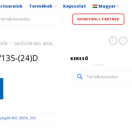
artnereink
Termékek
Kapcsolat
Magyar
s
HONEYWELL PARTNER
ÉGŐK
/
GÁZÉGŐK BIO, BIOA,
135-(24)D
KERESŐ
Products
search
zégők BIO, BIOA, ZIO