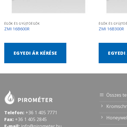
ÉGŐK ÉS GYÚJTÓÉGŐK
ÉGŐK ÉS GYÚJTÓ
ZMI 16B600R
ZMI 16B300R
EGYEDI ÁR KÉRÉSE
EGYEDI
Összes t
Kromschr
Telefon:
+36 1 405 7771
Honeywel
Fax:
+36 1 405 2845
E-mail:
info@pirometer.hu