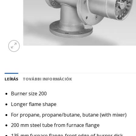
LEÍRÁS
TOVÁBBI INFORMÁCIÓK
Burner size 200
Longer flame shape
For propane, propane/butane, butane (with mixer)
200 mm steel tube from furnace flange
135 mm furnace flange-front edge of burner disk