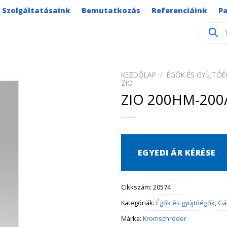
Szolgáltatásaink
Bemutatkozás
Referenciáink
P
Product
search
KEZDŐLAP
/
ÉGŐK ÉS GYÚJTÓ
ZIO
ZIO 200HM-200/
EGYEDI ÁR KÉRÉSE
Cikkszám:
20574
Kategóriák:
Égők és gyújtóégők
,
Gá
Márka:
Kromschröder