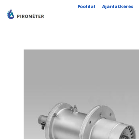
Skip
Főoldal
Ajánlatkérés
to
content