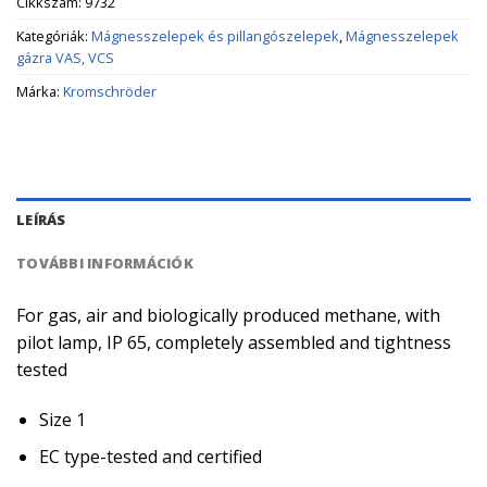
Cikkszám:
9732
Kategóriák:
Mágnesszelepek és pillangószelepek
,
Mágnesszelepek
gázra VAS, VCS
Márka:
Kromschröder
LEÍRÁS
TOVÁBBI INFORMÁCIÓK
For gas, air and biologically produced methane, with
pilot lamp, IP 65, completely assembled and tightness
tested
Size 1
EC type-tested and certified