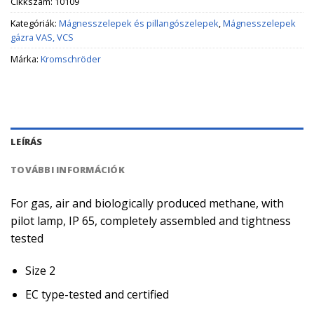
Cikkszám:
10109
Kategóriák:
Mágnesszelepek és pillangószelepek
,
Mágnesszelepek
gázra VAS, VCS
Márka:
Kromschröder
LEÍRÁS
TOVÁBBI INFORMÁCIÓK
For gas, air and biologically produced methane, with
pilot lamp, IP 65, completely assembled and tightness
tested
Size 2
EC type-tested and certified