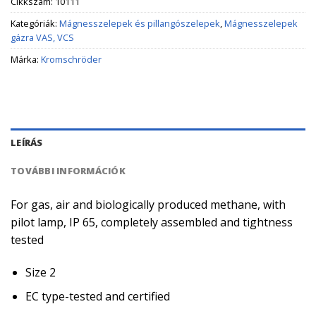
Cikkszám:
10111
Kategóriák:
Mágnesszelepek és pillangószelepek
,
Mágnesszelepek
gázra VAS, VCS
Márka:
Kromschröder
LEÍRÁS
TOVÁBBI INFORMÁCIÓK
For gas, air and biologically produced methane, with
pilot lamp, IP 65, completely assembled and tightness
tested
Size 2
EC type-tested and certified