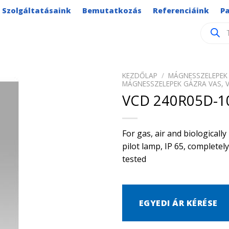
Szolgáltatásaink
Bemutatkozás
Referenciáink
P
Product
search
KEZDŐLAP
/
MÁGNESSZELEPEK 
MÁGNESSZELEPEK GÁZRA VAS, 
VCD 240R05D-1
For gas, air and biological
pilot lamp, IP 65, complete
tested
EGYEDI ÁR KÉRÉSE