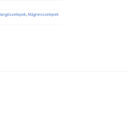
llangószelepek
,
Mágnesszelepek