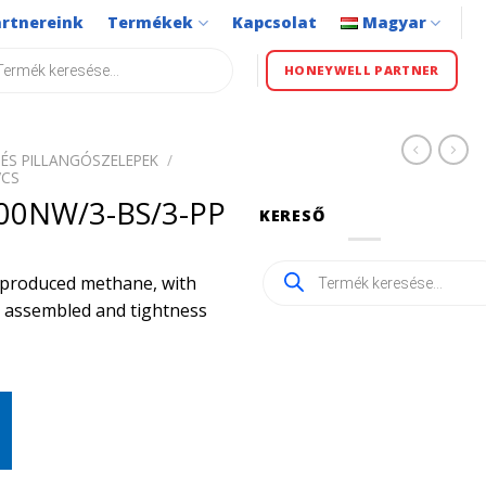
artnereink
Termékek
Kapcsolat
Magyar
s
HONEYWELL PARTNER
ÉS PILLANGÓSZELEPEK
/
VCS
00NW/3-BS/3-PP
KERESŐ
Products
ly produced methane, with
search
ly assembled and tightness