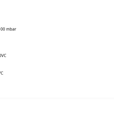
-100 mbar
10VC
VC