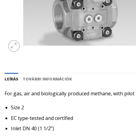
LEÍRÁS
TOVÁBBI INFORMÁCIÓK
For gas, air and biologically produced methane, with pilo
Size 2
EC type-tested and certified
Inlet DN 40 (1 1/2”)