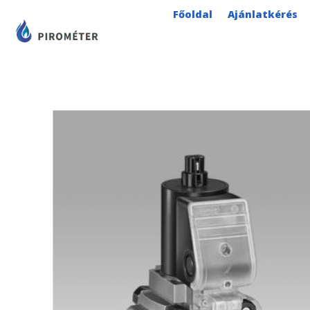
Skip
Főoldal
Ajánlatkérés
to
content