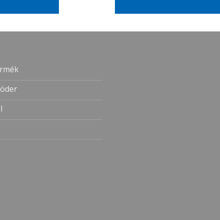
ermék
öder
l