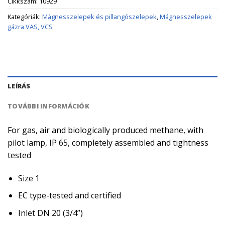
Cikkszám:
10929
Kategóriák:
Mágnesszelepek és pillangószelepek
,
Mágnesszelepek
gázra VAS, VCS
LEÍRÁS
TOVÁBBI INFORMÁCIÓK
For gas, air and biologically produced methane, with
pilot lamp, IP 65, completely assembled and tightness
tested
Size 1
EC type-tested and certified
Inlet DN 20 (3/4”)