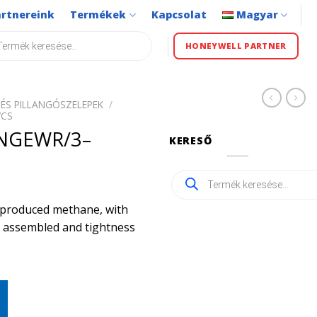
artnereink
Termékek
Kapcsolat
Magyar
s
HONEYWELL PARTNER
ÉS PILLANGÓSZELEPEK
/
VCS
5NGEWR/3–
KERESŐ
Products
search
ly produced methane, with
ly assembled and tightness