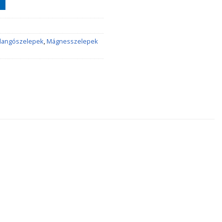
llangószelepek
,
Mágnesszelepek