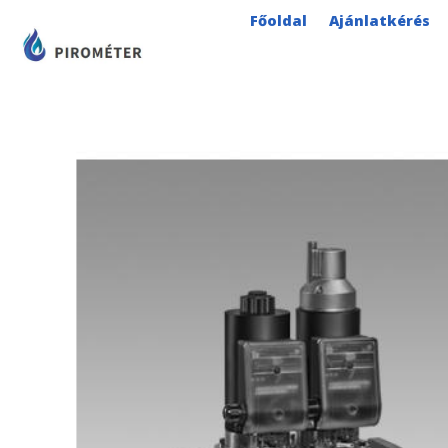
Skip
Főoldal
Ajánlatkérés
to
content