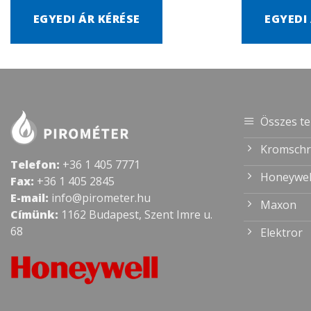
EGYEDI ÁR KÉRÉSE
EGYEDI
Összes t
Kromschr
Telefon:
+36 1 405 7771
Honeywel
Fax:
+36 1 405 2845
E-mail:
info@pirometer.hu
Maxon
Címünk:
1162 Budapest, Szent Imre u.
68
Elektror