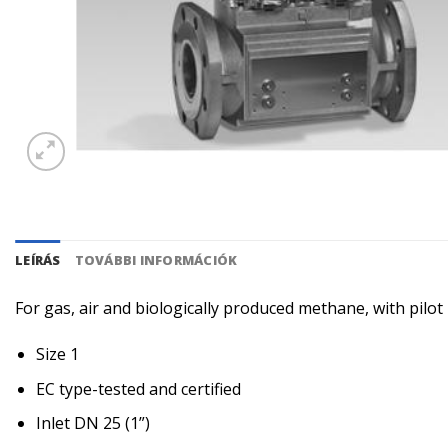
LEÍRÁS
TOVÁBBI INFORMÁCIÓK
For gas, air and biologically produced methane, with pilo
Size 1
EC type-tested and certified
Inlet DN 25 (1”)