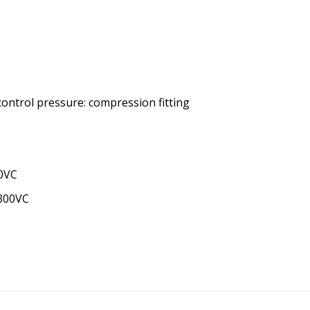
 control pressure: compression fitting
10VC
 300VC