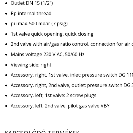
Outlet DN 15 (1/2”)
Rp internal thread
pu max. 500 mbar (7 psig)
1st valve quick opening, quick closing
2nd valve with air/gas ratio control, connection for air
Mains voltage 230 V AC, 50/60 Hz
Viewing side: right
Accessory, right, 1st valve, inlet: pressure switch DG 1
Accessory, right, 2nd valve, outlet: pressure switch DG
Accessory, left, 1st valve: 2 screw plugs
Accessory, left, 2nd valve: pilot gas valve VBY
KAPCSOLÓDÓ TERMÉKEK