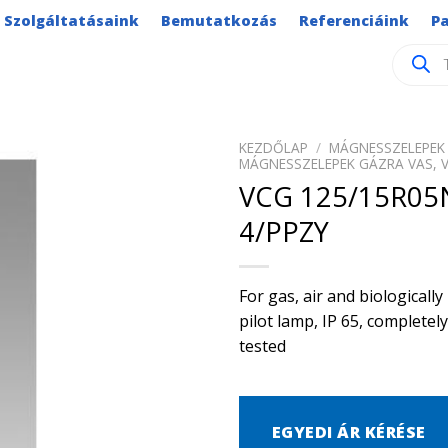
Szolgáltatásaink
Bemutatkozás
Referenciáink
P
Product
search
KEZDŐLAP
/
MÁGNESSZELEPEK 
MÁGNESSZELEPEK GÁZRA VAS, 
VCG 125/15R0
4/PPZY
For gas, air and biological
pilot lamp, IP 65, complete
tested
EGYEDI ÁR KÉRÉSE