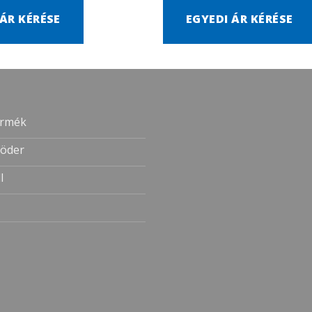
 ÁR KÉRÉSE
EGYEDI ÁR KÉRÉSE
ermék
öder
l