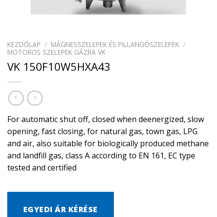
KEZDŐLAP
/
MÁGNESSZELEPEK ÉS PILLANGÓSZELEPEK
/
MOTOROS SZELEPEK GÁZRA VK
VK 150F10W5HXA43
For automatic shut off, closed when deenergized, slow
opening, fast closing, for natural gas, town gas, LPG
and air, also suitable for biologically produced methane
and landfill gas, class A according to EN 161, EC type
tested and certified
EGYEDI ÁR KÉRÉSE