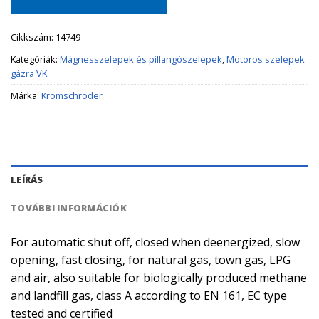
Cikkszám:
14749
Kategóriák:
Mágnesszelepek és pillangószelepek
,
Motoros szelepek
gázra VK
Márka:
Kromschröder
LEÍRÁS
TOVÁBBI INFORMÁCIÓK
For automatic shut off, closed when deenergized, slow
opening, fast closing, for natural gas, town gas, LPG
and air, also suitable for biologically produced methane
and landfill gas, class A according to EN 161, EC type
tested and certified